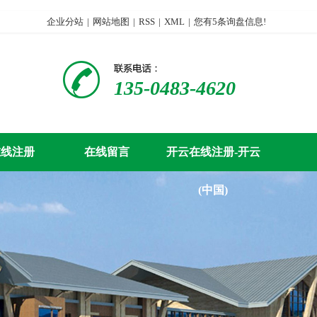
企业分站
|
网站地图
|
RSS
|
XML
|
您有
5
条询盘信息!
135-0483-4620
在线注册
在线留言
开云在线注册-开云
(中国)