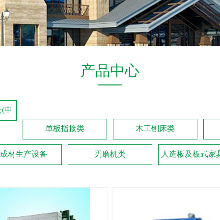
产品中心
(中
单板指接类
木工刨床类
成材生产设备
刃磨机类
人造板及板式家