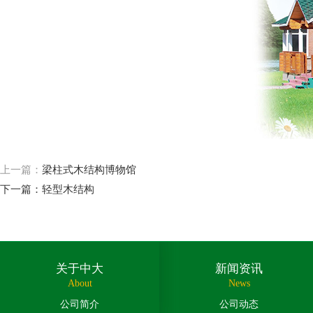
上一篇：
梁柱式木结构博物馆
下一篇：
轻型木结构
关于中大
新闻资讯
About
News
公司简介
公司动态