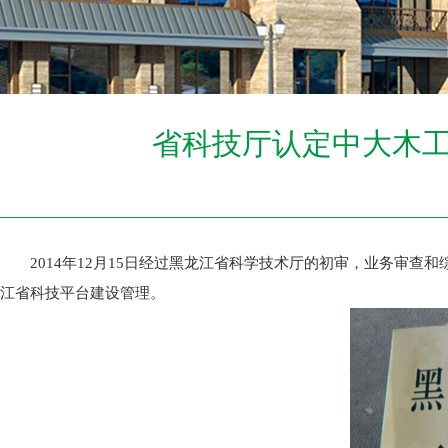
省科技厅认定中大木工
2014年12月15日经过黑龙江省科学技术厅的初审，业务审查和
江省科技平台建设管理。