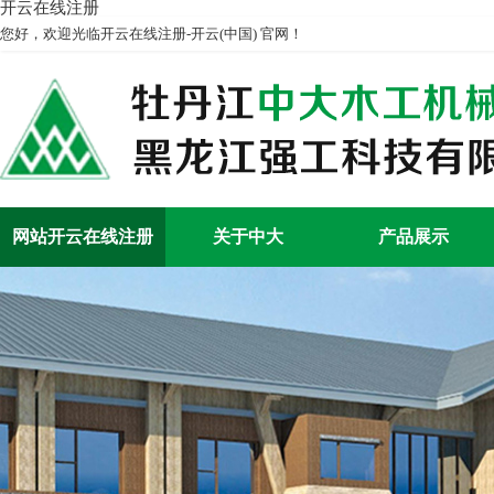
开云在线注册
您好，欢迎光临开云在线注册-开云(中国) 官网！
网站开云在线注册
关于中大
产品展示